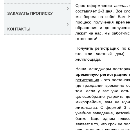
Срок оформления
легаль
составляет 2-3 дня. Все с
ЗАКАЗАТЬ ПРОПИСКУ
мы берем на себя! Вам Не
процесс получения времен
обращения и до получени
КОНТАКТЫ
лежит на нас, мы заботимс
готовности!
Получить регистрацию по к
это или частный дом), 
жилплощади.
Наши менеджеры постара
временную регистрацию 
регистрация
- это постанов
где гражданин временно о
том, если у вас уже есть
целесообразно устроить д
микрорайоне, вам не нуж
жительства. С формой 3 в
учебное заведение, детский
банке. Еще одним плюсо
является то, что срок ее п
при этом она вполне дос